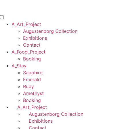
Skip
to
content
A_Art_Project
Augustenborg Collection
Exhibitions
Contact
A_Food_Project
Booking
A_Stay
Sapphire
Emerald
Ruby
Amethyst
Booking
A_Art_Project
Augustenborg Collection
Exhibitions
Contact